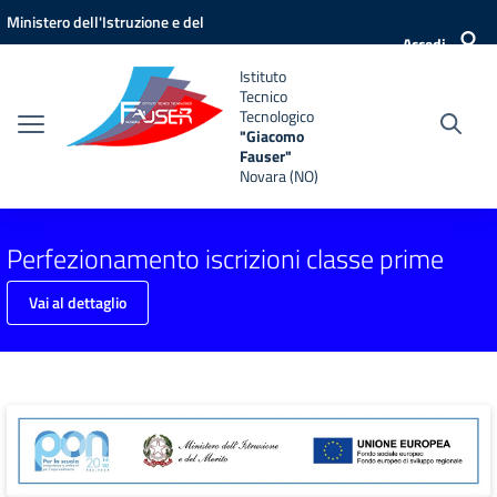
Vai ai contenuti
Vai al menu di navigazione
Vai al footer
Ministero dell'Istruzione e del
Accedi
Merito
Istituto
Tecnico
Tecnologico
"Giacomo
Fauser"
Novara (NO)
Perfezionamento iscrizioni classe prime
Vai al dettaglio