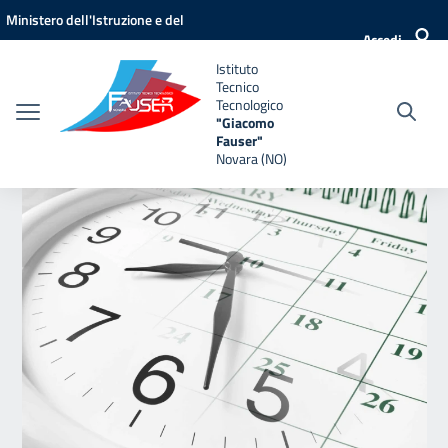
Vai ai contenuti
Vai al menu di navigazione
Vai al footer
Ministero dell'Istruzione e del
Accedi
Merito
Istituto
Tecnico
Tecnologico
"Giacomo
Fauser"
Novara (NO)