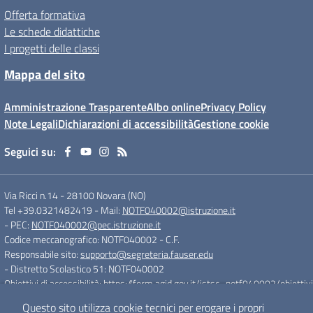
Offerta formativa
Le schede didattiche
I progetti delle classi
Mappa del sito
Amministrazione Trasparente
Albo online
Privacy Policy
Note Legali
Dichiarazioni di accessibilità
Gestione cookie
Seguici su:
Via Ricci n.14
-
28100 Novara (NO)
Tel +39.0321482419
- Mail:
NOTF040002@istruzione.it
- PEC:
NOTF040002@pec.istruzione.it
Codice meccanografico: NOTF040002
- C.F.
Responsabile sito:
supporto@segreteria.fauser.edu
- Distretto Scolastico 51: NOTF040002
Obiettivi di accessibilità:
https://form.agid.gov.it/istsc_notf040002/obiettivi
Questo sito utilizza cookie tecnici per erogare i propri