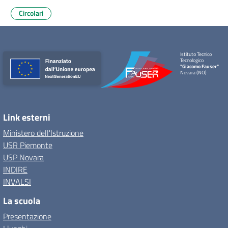
Circolari
Istituto Tecnico
Tecnologico
"Giacomo Fauser"
Novara (NO)
Link esterni
Ministero dell'Istruzione
USR Piemonte
USP Novara
INDIRE
INVALSI
La scuola
Presentazione