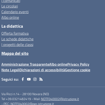
I comunicati
Le circolari
Calendario eventi
Albo online
La didattica
Offerta formativa
Le schede didattiche
I progetti delle classi
Mappa del sito
Amministrazione Trasparente
Albo online
Privacy Policy
Note Legali
Dichiarazioni di accessibilità
Gestione cookie
Seguici su:
Via Ricci n.14
-
28100 Novara (NO)
Tel +39.0321482419
- Mail:
NOTF040002@istruzione.it
- PEC:
NOTF040002@pec.istruzione.it