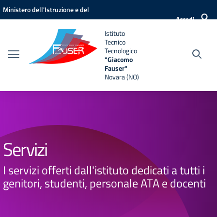
Vai ai contenuti
Vai al menu di navigazione
Vai al footer
Ministero dell'Istruzione e del
Accedi
Merito
Istituto
Tecnico
Tecnologico
"Giacomo
Fauser"
Novara (NO)
Servizi
I servizi offerti dall'istituto dedicati a tutti i
genitori, studenti, personale ATA e docenti