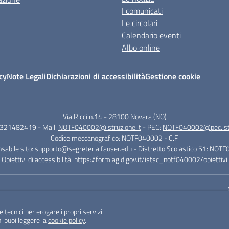
I comunicati
Le circolari
Calendario eventi
Albo online
cy
Note Legali
Dichiarazioni di accessibilità
Gestione cookie
Via Ricci n.14
-
28100 Novara (NO)
.0321482419
- Mail:
NOTF040002@istruzione.it
- PEC:
NOTF040002@pec.istr
Codice meccanografico: NOTF040002
- C.F.
sabile sito:
supporto@segreteria.fauser.edu
- Distretto Scolastico 51: NOT
Obiettivi di accessibilità:
https://form.agid.gov.it/istsc_notf040002/obiettivi
Sito w
e tecnici per erogare i propri servizi.
i puoi leggere la
cookie policy
.