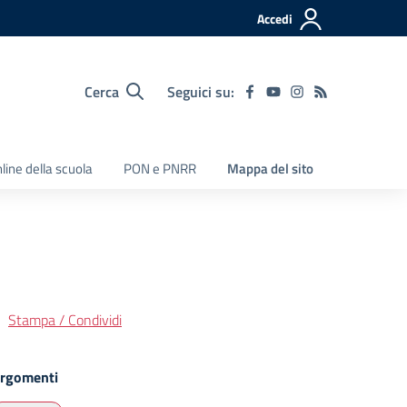
Accedi
Cerca
Seguici su:
nline della scuola
PON e PNRR
Mappa del sito
Stampa / Condividi
rgomenti