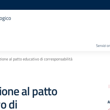
logico
Servizi o
zione al patto educativo di corresponsabilità
ione al patto
o di
A