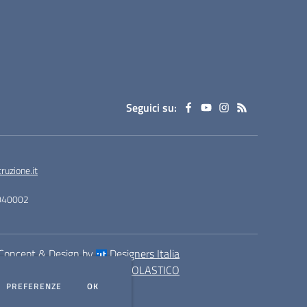
Seguici su:
uzione.it
F040002
Concept & Design by
Designers Italia
eb realizzato con CMS
SCUOLASTICO
DEI COOKIE
PREFERENZE
OK