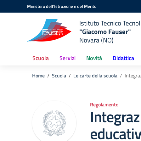
Vai ai contenuti
Vai al menu di navigazione
Vai al footer
Ministero dell'Istruzione e del Merito
Istituto Tecnico Tecno
"Giacomo Fauser"
Novara (NO)
Scuola
Servizi
Novità
Didattica
Home
Scuola
Le carte della scuola
Integra
Regolamento
Integraz
educativ