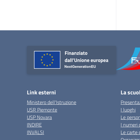
Link esterni
La scuo
Ministero dell'Istruzione
Presenta
USR Piemonte
I luoghi
USP Novara
Le perso
INDIRE
I numeri 
INVALSI
Le carte 
Organizz