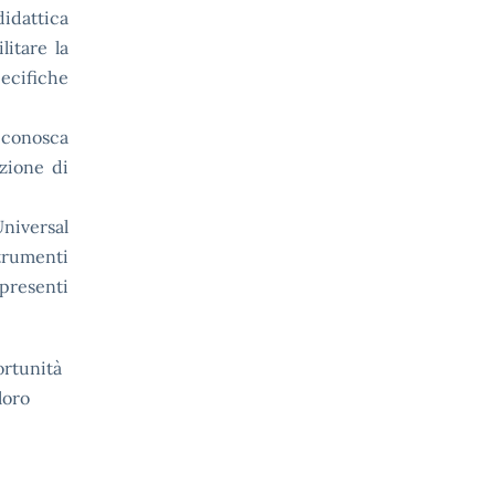
idattica
litare la
pecifiche
iconosca
zione di
Universal
strumenti
 presenti
ortunità
loro