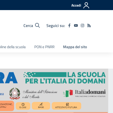
Accedi
Cerca
Seguici su:
nline della scuola
PON e PNRR
Mappa del sito