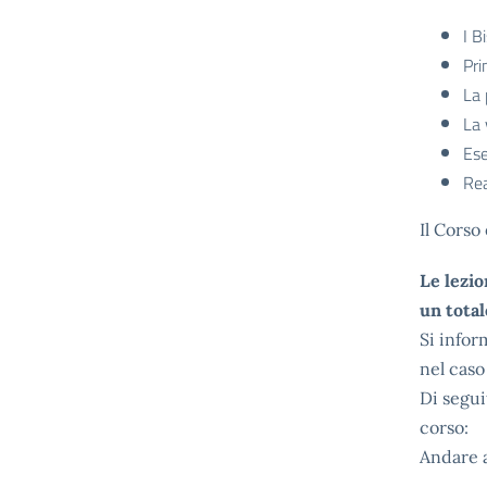
I B
Pri
La 
La 
Ese
Rea
Il Corso
Le lezio
un total
Si infor
nel caso
Di segui
corso:
Andare a