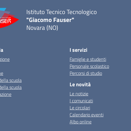
Istituto Tecnico Tecnologico
"Giacomo Fauser"
Novara (NO)
la
I servizi
zione
Famiglie e studenti
Personale scolastico
ne
Percorsi di studio
della scuola
Le novità
della scuola
Le notizie
azione
I comunicati
Le circolari
Calendario eventi
Albo online