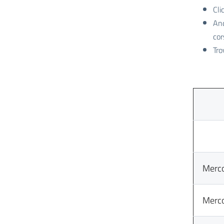
Cli
And
co
Tro
Merco
Merco