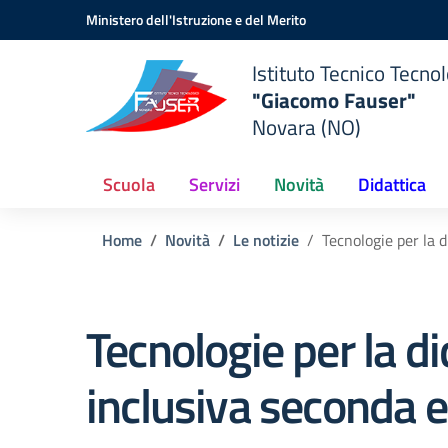
Vai ai contenuti
Vai al menu di navigazione
Vai al footer
Ministero dell'Istruzione e del Merito
Istituto Tecnico Tecno
"Giacomo Fauser"
Novara (NO)
Scuola
Servizi
Novità
Didattica
Home
Novità
Le notizie
Tecnologie per la 
Tecnologie per la di
inclusiva seconda e