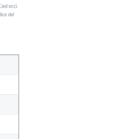
Cied ecc).
dice del