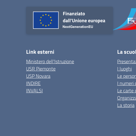
Link esterni
La scuo
Ministero dell'Istruzione
Presenta
USR Piemonte
I luoghi
USP Novara
Le perso
INDIRE
I numeri 
INVALSI
Le carte 
Organizz
La storia