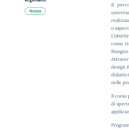
Il perc
Notizia
universa
realizza
o aspecif
L’obiet
come ri
Bisogno 
Attraver
design f
didattic
nelle pr
Il corso
di speri
applicaz
Progra