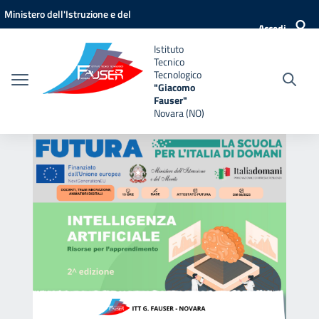
Vai ai contenuti
Vai al menu di navigazione
Vai al footer
Ministero dell'Istruzione e del
Accedi
Merito
Istituto
Tecnico
Tecnologico
"Giacomo
Fauser"
Novara (NO)