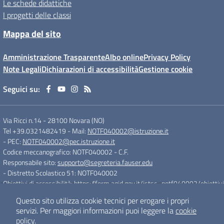
Le schede didattiche
I progetti delle classi
Mappa del sito
Amministrazione Trasparente
Albo online
Privacy Policy
Note Legali
Dichiarazioni di accessibilità
Gestione cookie
Seguici su:
Via Ricci n.14
-
28100 Novara (NO)
Tel +39.0321482419
- Mail:
NOTF040002@istruzione.it
- PEC:
NOTF040002@pec.istruzione.it
Codice meccanografico: NOTF040002
- C.F.
Responsabile sito:
supporto@segreteria.fauser.edu
- Distretto Scolastico 51: NOTF040002
Obiettivi di accessibilità:
https://form.agid.gov.it/istsc_notf040002/obiettivi
Questo sito utilizza cookie tecnici per erogare i propri
servizi.
Per maggiori informazioni puoi leggere la
cookie
Concept & Design by
Designers Italia
policy
.