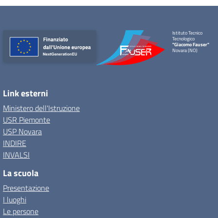
Istituto Tecnico
Tecnologico
"Giacomo Fauser"
Novara (NO)
Link esterni
Ministero dell'Istruzione
USR Piemonte
USP Novara
INDIRE
INVALSI
La scuola
Presentazione
I luoghi
Le persone