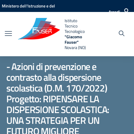
Vai ai contenuti
Vai al menu di navigazione
Vai al footer
Ministero dell'Istruzione e del
Accedi
Merito
Istituto
Tecnico
Tecnologico
"Giacomo
Fauser"
Novara (NO)
- Azioni di prevenzione e
contrasto alla dispersione
scolastica (D.M. 170/2022)
Progetto: RIPENSARE LA
DISPERSIONE SCOLASTICA:
UNA STRATEGIA PER UN
FUTURO MIGLIORE